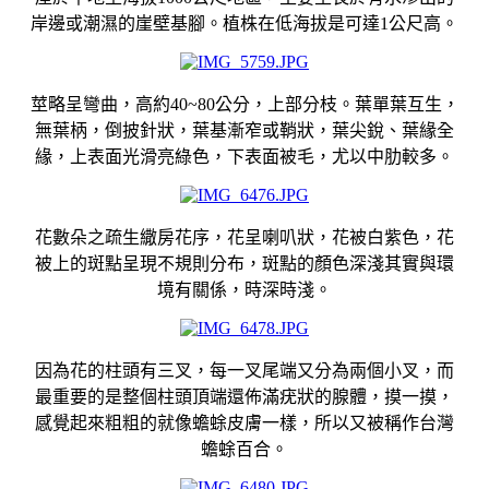
岸邊或潮濕的崖壁基腳。植株在低海拔是可達1公尺高。
莖略呈彎曲，高約40~80公分，上部分枝。葉單葉互生，
無葉柄，倒披針狀，葉基漸窄或鞘狀，葉尖銳、葉緣全
緣，上表面光滑亮綠色，下表面被毛，尤以中肋較多。
花數朵之疏生繖房花序，花呈喇叭狀，花被白紫色，花
被上的斑點呈現不規則分布，斑點的顏色深淺其實與環
境有關係，時深時淺。
因為花的柱頭有三叉，每一叉尾端又分為兩個小叉，而
最重要的是整個柱頭頂端還佈滿疣狀的腺體，摸一摸，
感覺起來粗粗的就像蟾蜍皮膚一樣，所以又被稱作台灣
蟾蜍百合。