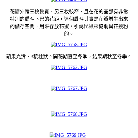
花瓣外輪三枚較寬、另三枚較窄，且在花的基部有非常
特別的戽斗下巴的花距，這個戽斗其實是花瓣增生出來
的儲存空間，用來存放花蜜，引誘昆蟲來協助異花授粉
的。
蒴果光滑，3稜柱狀。開花期夏至冬季，結果期秋至冬季。