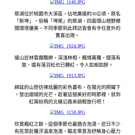
慈湖位於桃園市大溪區，佔地廣達約30公頃，原名
「新埤」，俗稱「埤尾」的慈湖，四面環山視野遼
闊環境優美，不同季節到此拜訪皆會有令任意外的
驚喜出現。
遠山近林雲霧飄緲，深淺林相，楓情萬種，錯落有
致，還有落羽松也已轉紅，令人如痴如醉。
綿延的山巒彷彿炫麗的彩色畫布，在陽光的照耀下
，發出熠熠的光芒，趁著這個美好的時節裡，就到
紅葉紛飛的北橫公路來趟輕旅行吧！
欣賞楓紅之餘，這個季節也最適合泡湯，近日不少
有民眾赴羅浮溫泉泡湯，驅走寒意及紓解身心壓力