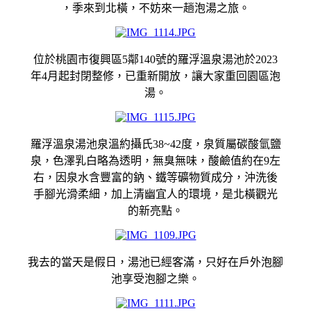
，季來到北橫，不妨來一趟泡湯之旅。
位於桃園市復興區5鄰140號的羅浮溫泉湯池於2023
年4月起封閉整修，已重新開放，讓大家重回園區泡
湯。
羅浮溫泉湯池泉溫約攝氏38~42度，泉質屬碳酸氫鹽
泉，色澤乳白略為透明，無臭無味，酸鹼值約在9左
右，因泉水含豐富的鈉、鐵等礦物質成分，沖洗後
手腳光滑柔細，加上清幽宜人的環境，是北橫觀光
的新亮點。
我去的當天是假日，湯池已經客滿，只好在戶外泡腳
池享受泡腳之樂。