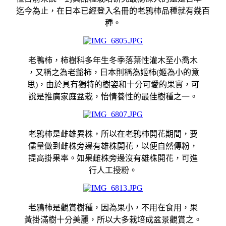
迄今為止，在日本已經登入名冊的老鴉柿品種就有幾百
種。
老鴨柿，柿樹科多年生冬季落葉性灌木至小喬木
，又稱之為老爺柿，日本則稱為姬柿(姬為小的意
思)，由於具有獨特的樹姿和十分可愛的果實，可
說是推廣家庭盆栽，怡情養性的最佳樹種之一。
老鴉柿是雌雄異株，所以在老鴉柿開花期間，要
儘量做到雌株旁邊有雄株開花，以便自然傳粉，
提高掛果率。如果雌株旁邊沒有雄株開花，可進
行人工授粉。
老鴉柿是觀賞樹種，因為果小，不用在食用，果
黃掛滿樹十分美麗，所以大多栽培成盆景觀賞之。