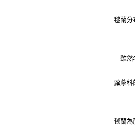
毬蘭分
雖然
蘿藦科
毬蘭為