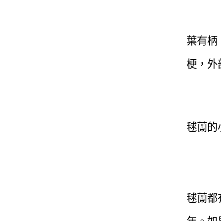
葉有柄
梗，外
毬蘭的
毬蘭都