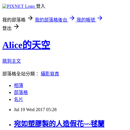
登入
我的部落格
我的部落格後台
我的帳號
登出
Alice的天空
跳到主文
部落格全站分類：
攝影寫真
相簿
部落格
名片
Jul
19
Wed
2017
05:28
宛如塑膠製的人造假花~~毬蘭