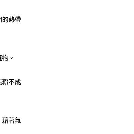
洲的熱帶
植物。
花粉不成
，藉著氣