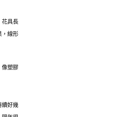
，花具長
果，線形
，像塑膠
持續好幾