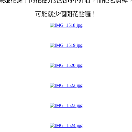
果嫌花謝了的花梗光禿禿的不好看，而把它剪掉
可能就少個開花點囉！