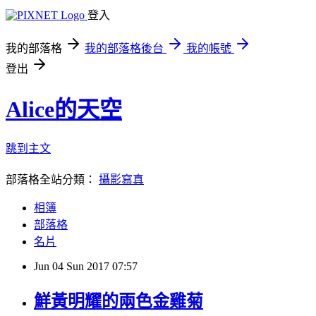
登入
我的部落格
我的部落格後台
我的帳號
登出
Alice的天空
跳到主文
部落格全站分類：
攝影寫真
相簿
部落格
名片
Jun
04
Sun
2017
07:57
鮮黃明耀的兩色金雞菊