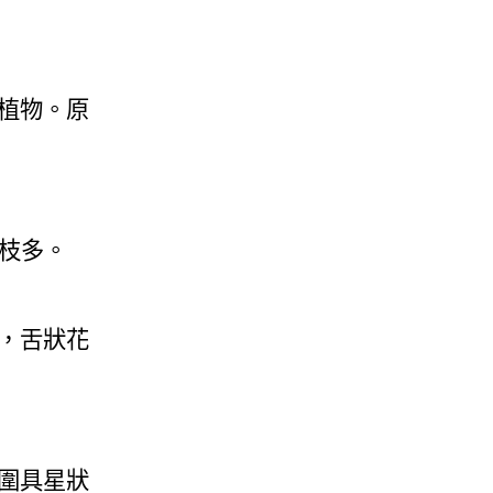
植物。原
分枝多。
，舌狀花
圍具星狀