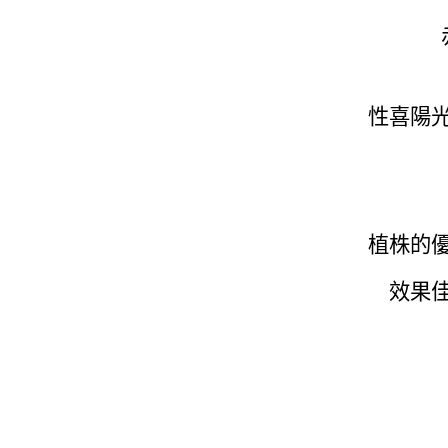
性喜陽
植株的
效果