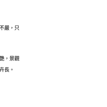
。
不嚴，只
艷，景觀
卉長。