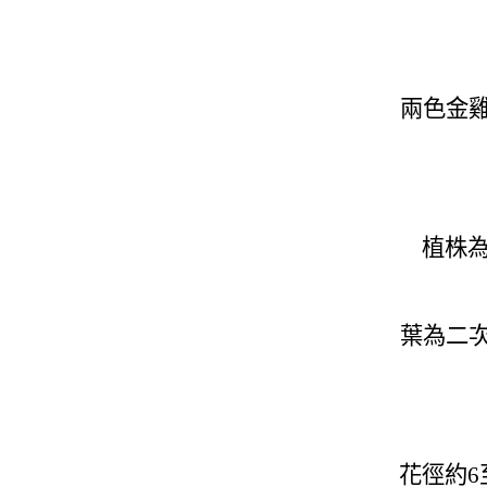
兩色金
植株為
葉為二
花徑約