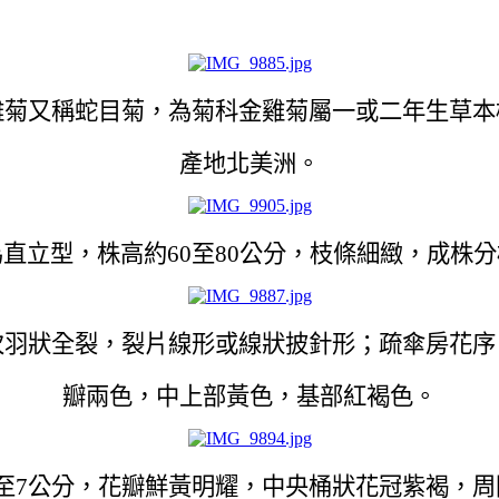
雞菊又稱蛇目菊，為菊科金雞菊屬一或二年生草本
產地北美洲。
直立型，株高約60至80公分，枝條細緻，成株
次羽狀全裂，裂片線形或線狀披針形；疏傘房花序
瓣兩色，中上部黃色，基部紅褐色。
6至7公分，花瓣鮮黃明耀，中央桶狀花冠紫褐，周