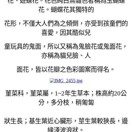
花、遊蝶花。花色純白無雜色者稱為玉蝴蝶
花。蝴蝶花其獨特的
花形，不僅大人們為之傾倒，亦受到孩童們的
喜愛，因其酷似兒
童玩具的鬼面，所以又稱為鬼臉花或鬼面花，
亦稱為貓兒臉、人
面花，皆以花瓣之色彩圖案而得名。
菫菜科，菫菜屬，1~2年生草本；株高約20公
分，多分枝，稍匍匐
狀生長；基生葉近心臟形，莖生葉較狹長，邊
緣淺波浪狀。