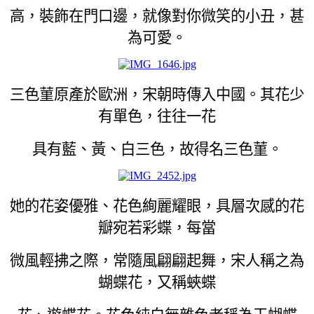
高，裝飾在門口邊，就像對你微笑的小丑，甚
為可愛。
三色菫原產於歐洲，宋朝時傳入中國。其花少
有單色，往往一花
具有藍、黃、白三色，故得名三色菫。
她的花姿優雅、花色絢麗耀眼，具層次感的花
瓣宛若彩蝶，每當
微風輕拂之際，常隨風翩翩起舞，宋人稱之為
蝴蝶花，又稱蛺蝶