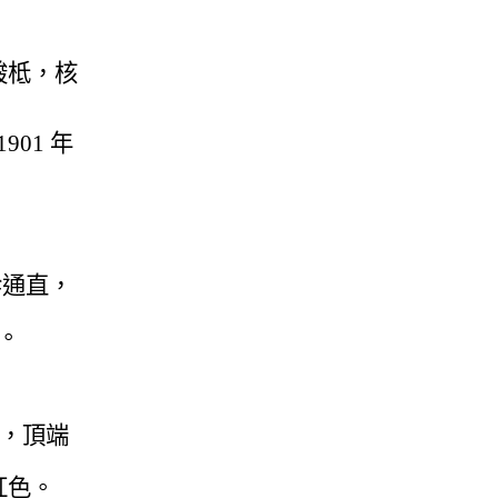
酸柢，核
01 年
幹通直，
。
，頂端
紅色。