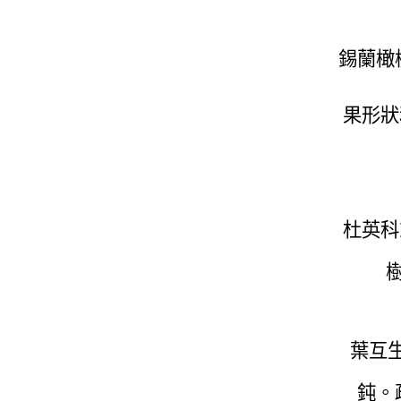
錫蘭橄
果形狀
杜英科
葉互
鈍。