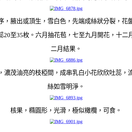
序，腋出或頂生，雪白色，先端成絲狀分裂，花
蕊20至35枚。六月抽花苞，七至九月開花，十二
二月結果。
，濃茂油亮的枝椏間，成串乳白小花欣欣吐蕊，
絲如雪明淨。
核果，橢圓形，光滑，極似橄欖，可食。