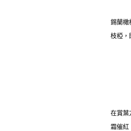
錫蘭橄
枝椏，
在賞葉
霜催紅