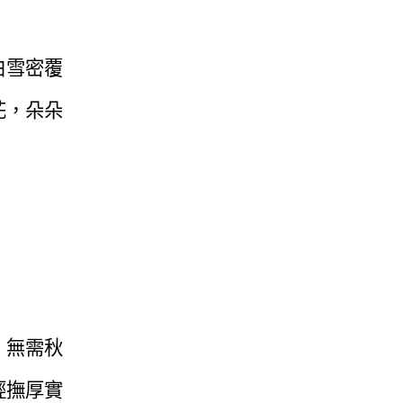
白雪密覆
花，朵朵
，無需秋
輕撫厚實