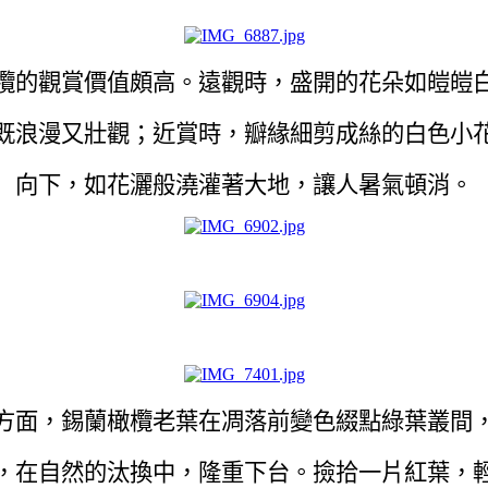
欖的觀賞價值頗高。遠觀時，盛開的花朵如皚皚
既浪漫又壯觀；近賞時，瓣緣細剪成絲的白色小
向下，如花灑般澆灌著大地，讓人暑氣頓消。
方面，錫蘭橄欖老葉在凋落前變色綴點綠葉叢間
，在自然的汰換中，隆重下台。撿拾一片紅葉，