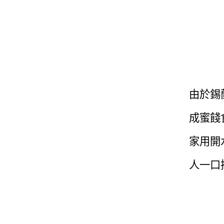
由於錫
成蜜餞
家用開
人一口