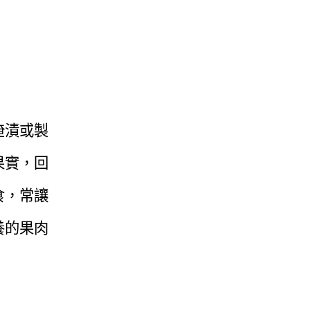
淹漬或製
果實，回
食，常讓
養的果肉