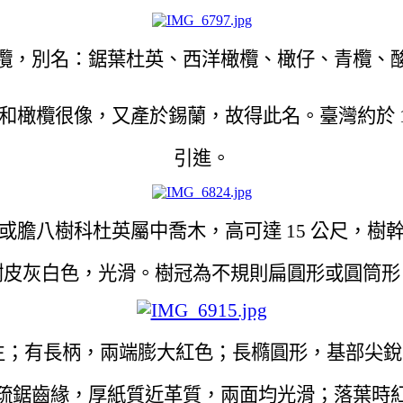
欖，別名：鋸葉杜英、西洋橄欖、橄仔、青欖、
和橄欖很像，又產於錫蘭，故得此名。臺灣約於 19
引進。
或膽八樹科杜英屬中喬木，高可達 15 公尺，樹
樹皮灰白色，光滑。樹冠為不規則扁圓形或圓筒形
生；有長柄，兩端膨大紅色；長橢圓形，基部尖銳
疏鋸齒緣，厚紙質近革質，兩面均光滑；落葉時