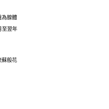
盤為腺體
月至翌年
流蘇般花