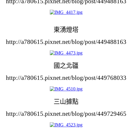
http://a780615.pixnet.net/blog/post/449488163
東湧燈塔
http://a780615.pixnet.net/blog/post/449488163
國之北疆
http://a780615.pixnet.net/blog/post/449768033
三山據點
http://a780615.pixnet.net/blog/post/449729465