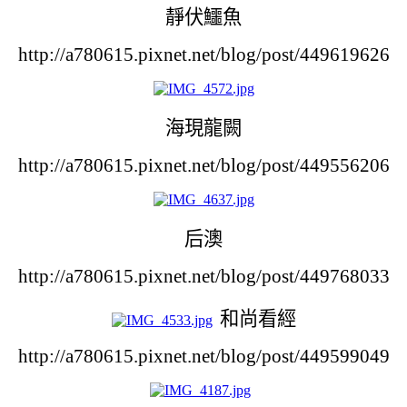
靜伏鱷魚
http://a780615.pixnet.net/blog/post/449619626
海現龍闕
http://a780615.pixnet.net/blog/post/449556206
后澳
http://a780615.pixnet.net/blog/post/449768033
和尚看經
http://a780615.pixnet.net/blog/post/449599049