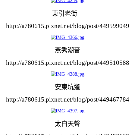
東引老街
http://a780615.pixnet.net/blog/post/449599049
燕秀潮音
http://a780615.pixnet.net/blog/post/449510588
安東坑道
http://a780615.pixnet.net/blog/post/449467784
太白天聲