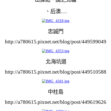
、后澳.....
忠誠門
http://a780615.pixnet.net/blog/post/449599049
北海坑道
http://a780615.pixnet.net/blog/post/449510588
中柱島
http://a780615.pixnet.net/blog/post/449619626