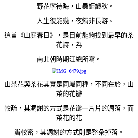
野花寧待晦，山蟲詎識秋。
人生復能幾，夜燭非長游。
這首《山庭春日》，是目前能夠找到最早的茶
花詩，為
南北朝時期江總所寫。
山茶花與茶花其實是同屬同種，不同在於，山
茶的花瓣
較疏，其凋謝的方式是花瓣一片片的凋落，而
茶花的花
瓣較密，其凋謝的方式則是整朵掉落。