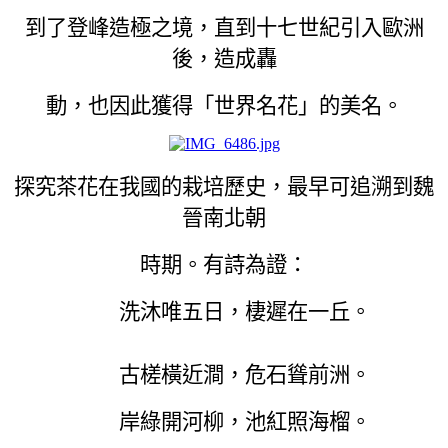
到了登峰造極之境，直到十七世紀引入歐洲
後，造成轟
動，也因此獲得「世界名花」的美名。
探究茶花在我國的栽培歷史，最早可追溯到魏
晉南北朝
時期。有詩為證：
洗沐唯五日，棲遲在一丘。
古槎橫近澗，危石聳前洲。
岸綠開河柳，池紅照海榴。