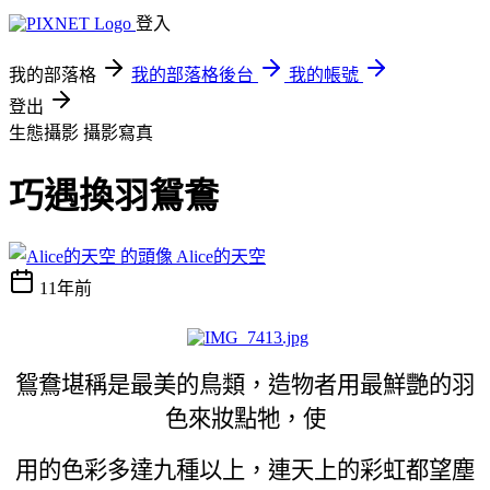
登入
我的部落格
我的部落格後台
我的帳號
登出
生態攝影
攝影寫真
巧遇換羽鴛鴦
Alice的天空
11年前
鴛鴦堪稱是最美的鳥類，造物者用最鮮艷的羽
色來妝點牠，使
用的色彩多達九種以上，連天上的彩虹都望塵