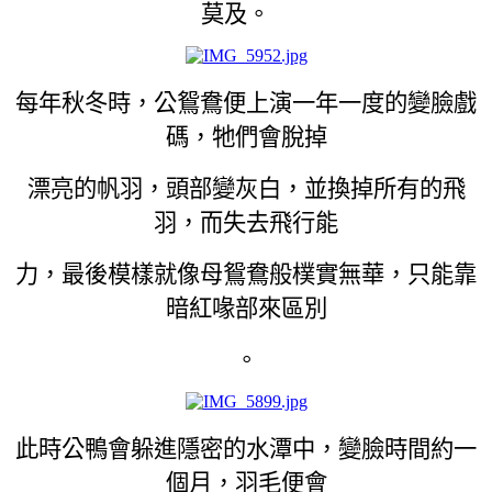
莫及。
每年秋冬時，公鴛鴦便上演一年一度的變臉戲
碼，牠們會脫掉
漂亮的帆羽，頭部變灰白，並換掉所有的飛
羽，而失去飛行能
力，最後模樣就像母鴛鴦般樸實無華，只能靠
暗紅喙部來區別
。
此時公鴨會躲進隱密的水潭中，變臉時間約一
個月，羽毛便會