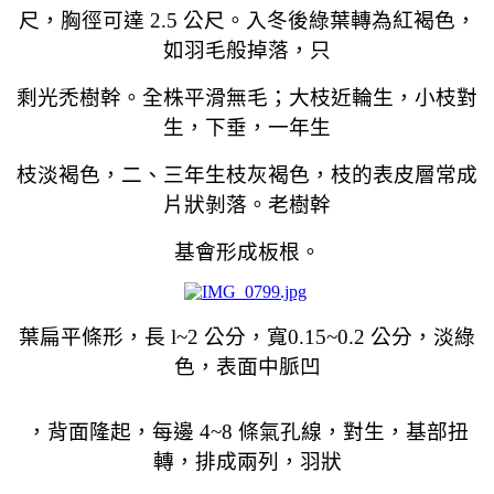
尺，胸徑可達 2.5 公尺。入冬後綠葉轉為紅褐色，
如羽毛般掉落，只
剩光禿樹幹。全株平滑無毛；大枝近輪生，小枝對
生，下垂，一年生
枝淡褐色，二、三年生枝灰褐色，枝的表皮層常成
片狀剝落。老樹幹
基會形成板根。
葉扁平條形，長 l~2 公分，寬0.15~0.2 公分，淡綠
色，表面中脈凹
，背面隆起，每邊 4~8 條氣孔線，對生，基部扭
轉，排成兩列，羽狀