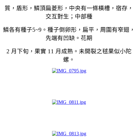
質，盾形，鱗頂扁菱形，中央有一條橫槽，宿存，
交互對生；中部種
鱗各有種子5~9。種子倒卵形，扁平，周圍有窄翅，
先端有凹缺。花期
2
月下旬，果實 11 月成熟。未開裂之毬果似小陀
螺。