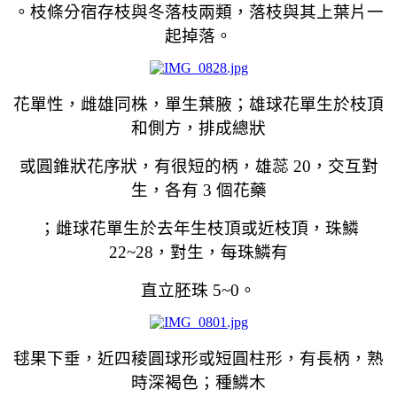
。枝條分宿存枝與冬落枝兩類，落枝與其上葉片一
起掉落。
花單性，雌雄同株，單生葉腋；雄球花單生於枝頂
和側方，排成總狀
或圓錐狀花序狀，有很短的柄，雄蕊 20，交互對
生，各有 3 個花藥
；雌球花單生於去年生枝頂或近枝頂，珠鱗
22~28，對生，每珠鱗有
直立胚珠 5~0。
毬果下垂，近四稜圓球形或短圓柱形，有長柄，熟
時深褐色；種鱗木