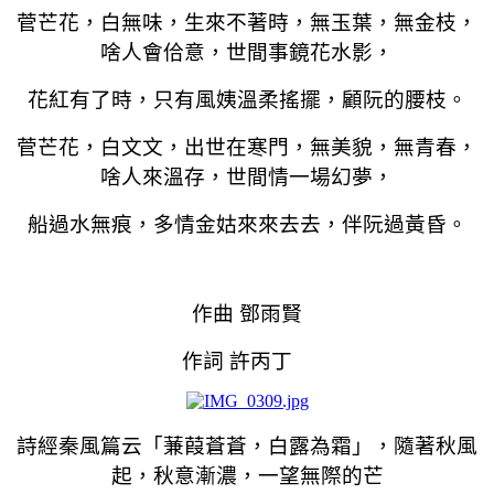
菅芒花，白無味，生來不著時，無玉葉，無金枝，
啥人會佮意，世間事鏡花水影，
花紅有了時，只有風姨溫柔搖擺，顧阮的腰枝。
菅芒花，白文文，出世在寒門，無美貌，無青春，
啥人來溫存，世間情一場幻夢，
船過水無痕，多情金姑來來去去，伴阮過黃昏。
作曲 鄧雨賢
作詞 許丙丁
詩經秦風篇云「蒹葭蒼蒼，白露為霜」，隨著秋風
起，秋意漸濃，一望無際的芒