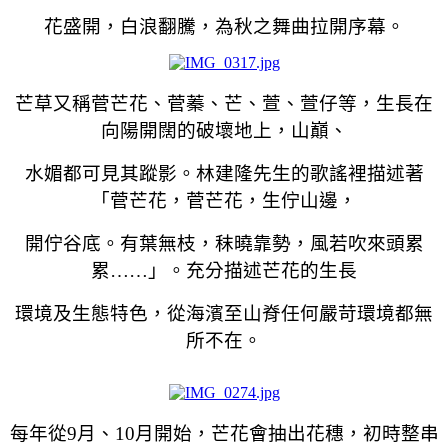
花盛開，白浪翻騰，為秋之舞曲拉開序幕。
芒草又稱菅芒花、菅蓁、芒、萱、萱仔等，生長在
向陽開闊的破壞地上，山巔、
水媚都可見其蹤影。林建隆先生的歌謠裡描述著
「菅芒花，菅芒花，生佇山邊，
開佇谷底。有葉無枝，秣曉靠勢，風若吹來頭累
累……」。充分描述芒花的生長
環境及生態特色，從海濱至山脊任何嚴苛環境都無
所不在。
每年從9月、10月開始，芒花會抽出花穗，初時整串