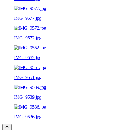
IMG_9577.jpg
IMG_9572.jpg
IMG_9552.jpg
IMG_9551.jpg
IMG_9539.jpg
IMG_9536.jpg