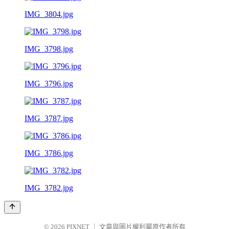
IMG_3804.jpg
IMG_3798.jpg
IMG_3796.jpg
IMG_3787.jpg
IMG_3786.jpg
IMG_3782.jpg
© 2026
PIXNET
｜
文章與圖片權利屬原作者所有