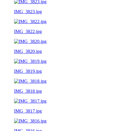
IMG_3823.jpg
IMG_3822.jpg
IMG_3820.jpg
IMG_3819.jpg
IMG_3818.jpg
IMG_3817.jpg
IMG_3816.jpg