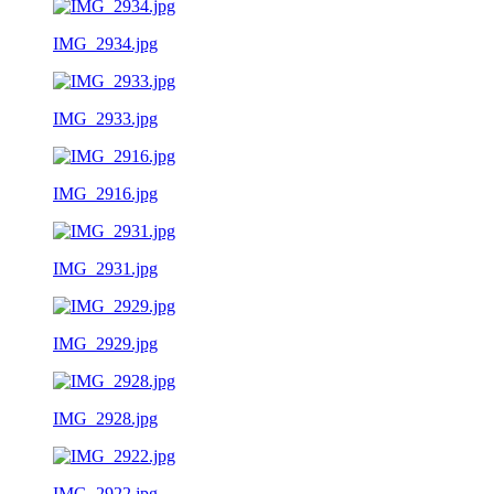
IMG_2934.jpg
IMG_2933.jpg
IMG_2916.jpg
IMG_2931.jpg
IMG_2929.jpg
IMG_2928.jpg
IMG_2922.jpg