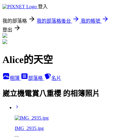
登入
我的部落格
我的部落格後台
我的帳號
登出
Alice的天空
相簿
部落格
名片
崴立機電賞八重櫻 的相簿照片
IMG_2935.jpg