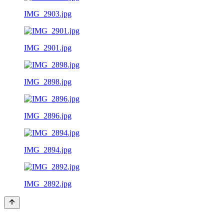
IMG_2903.jpg
IMG_2901.jpg
IMG_2898.jpg
IMG_2896.jpg
IMG_2894.jpg
IMG_2892.jpg